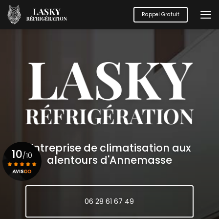
Aller
au
Rappel Gratuit
contenu
principal
Entreprise de climatisation aux
10
/10
alentours d'Annemasse
Voir le certificat
06 28 61 67 49