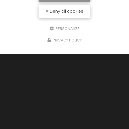
Société
Deny all cookies
Email
PERSONALIZE
Téléphone
PRIVACY POLICY
Message
J'autorise ce site à conserver l'ensemble des données transmises dans
ce formulaire pour faciliter le suivi et le traitement de ma demande.
(Aucune exploitation commerciale ne sera faite des données conservées.
Voir notre
politique de confidentialité
)