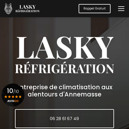
Aller
au
Rappel Gratuit
contenu
principal
Entreprise de climatisation aux
10
/10
alentours d'Annemasse
Voir le certificat
06 28 61 67 49