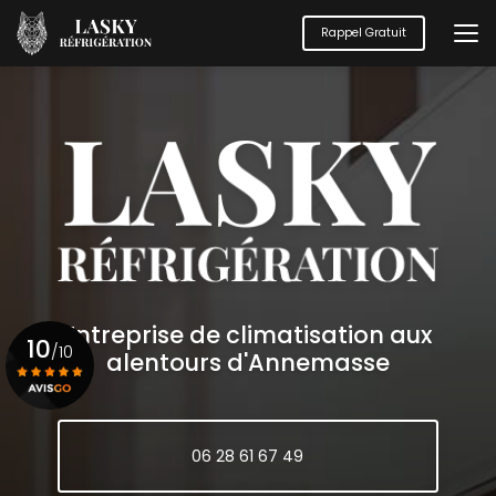
Aller
au
Rappel Gratuit
contenu
principal
Entreprise de climatisation aux
10
/10
alentours d'Annemasse
Voir le certificat
06 28 61 67 49