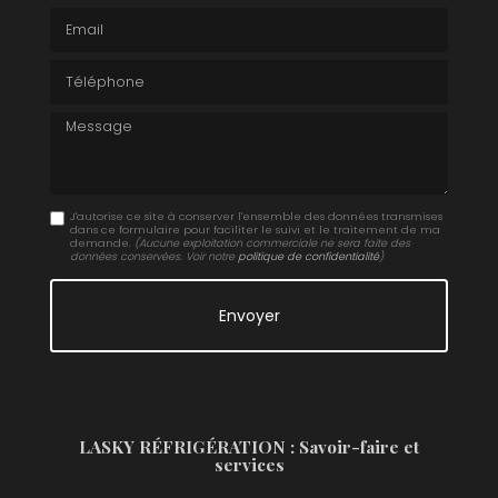
Email
Téléphone
Message
J'autorise ce site à conserver l'ensemble des données transmises
dans ce formulaire pour faciliter le suivi et le traitement de ma
demande.
(Aucune exploitation commerciale ne sera faite des
données conservées. Voir notre
politique de confidentialité
)
LASKY RÉFRIGÉRATION : Savoir-faire et
services