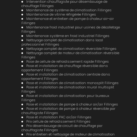
Intervention chauffagiste pour désembouage de
chauffage Fillinges
Maintenance de système de climatisation Fillinges
Maintenance de vitrine réfrigérée Fillinges
Maintenance et entretien de pompe à chaleur air-air
Fillinges
Maintenance froid industriel pour usines de décolletage
Fillinges
Maintenance système en froid industriel Fillinges
Nettoyage complet de climatisation dans local
professionnel Fillinges
Nettoyage complet de climatisation réversible Fillinges
Nettoyage complet de moteur de climatisation réversible
Fillinges
Pose de cellule de refroidissement rapide Fillinges
Pose et installation de chauffage réversible dans
appartement Fillinges
Pose et installation de climatisation centrale dans
appartement Fillinges
Pose et installation de climatisation monosplit Fillinges
Pose et installation de climatisation mural multisplit
Fillinges
Pose et installation de climatisation pour bureaux
Fillinges
Pose et installation de pompe à chaleur air/air Fillinges
Pose et installation de pompe à chaleur réversible par
chauffagiste Fillinges
Pose et installation PAC air/air Fillinges
Prix cellule de refroidissement Fillinges
Prix désembouage de circuit de chauffage par
chauffagiste Fillinges
Prix entretien et nettoyage de moteur de climatisation