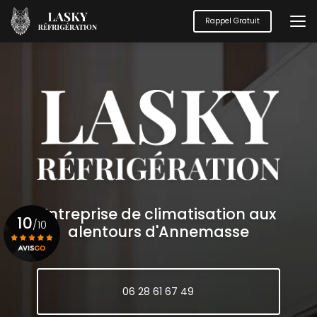
Aller
au
Rappel Gratuit
contenu
principal
Entreprise de climatisation aux
10
/10
alentours d'Annemasse
Voir le certificat
06 28 61 67 49