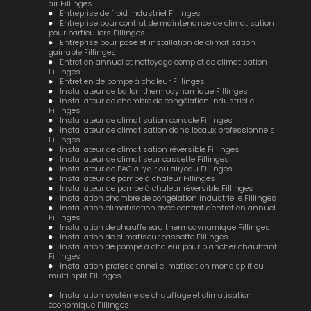
air Fillinges
Entreprise de froid industriel Fillinges
Entreprise pour contrat de maintenance de climatisation
pour particuliers Fillinges
Entreprise pour pose et installation de climatisation
gainable Fillinges
Entretien annuel et nettoyage complet de climatisation
Fillinges
Entretien de pompe à chaleur Fillinges
Installateur de ballon thermodynamique Fillinges
Installateur de chambre de congélation industrielle
Fillinges
Installateur de climatisation console Fillinges
Installateur de climatisation dans locaux professionnels
Fillinges
Installateur de climatisation réversible Fillinges
Installateur de climatiseur cassette Fillinges
Installateur de PAC air/air ou air/eau Fillinges
Installateur de pompe à chaleur Fillinges
Installateur de pompe à chaleur réversible Fillinges
Installation chambre de congélation industrielle Fillinges
Installation climatisation avec contrat d'entretien annuel
Fillinges
Installation de chauffe eau thermodynamique Fillinges
Installation de climatiseur cassette Fillinges
Installation de pompe à chaleur pour plancher chauffant
Fillinges
Installation professionnel climatisation mono split ou
multi split Fillinges
Installation système de chauffage et climatisation
économique Fillinges