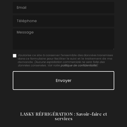
Email
Téléphone
Message
J'autorise ce site à conserver l'ensemble des données transmises
dans ce formulaire pour faciliter le suivi et le traitement de ma
demande.
(Aucune exploitation commerciale ne sera faite des
données conservées. Voir notre
politique de confidentialité
)
LASKY RÉFRIGÉRATION : Savoir-faire et
services