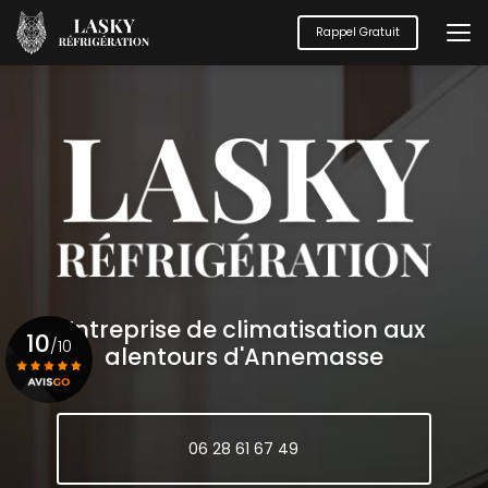
Aller
au
Rappel Gratuit
contenu
principal
Entreprise de climatisation aux
10
/10
alentours d'Annemasse
Voir le certificat
06 28 61 67 49