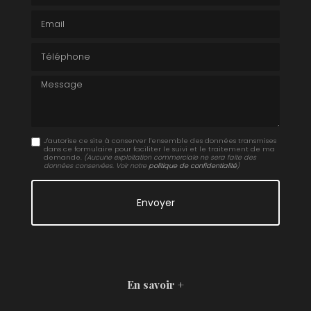
Email
Téléphone
Message
J'autorise ce site à conserver l'ensemble des données transmises
dans ce formulaire pour faciliter le suivi et le traitement de ma
demande.
(Aucune exploitation commerciale ne sera faite des
données conservées. Voir notre
politique de confidentialité
)
En savoir +