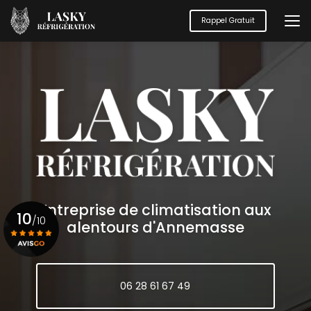
Aller
au
Rappel Gratuit
contenu
principal
Entreprise de climatisation aux
10
/10
alentours d'Annemasse
Voir le certificat
06 28 61 67 49