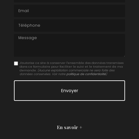
Email
Téléphone
Message
J'autorise ce site à conserver l'ensemble des données transmises
dans ce formulaire pour faciliter le suivi et le traitement de ma
demande.
(Aucune exploitation commerciale ne sera faite des
données conservées. Voir notre
politique de confidentialité
)
En savoir +