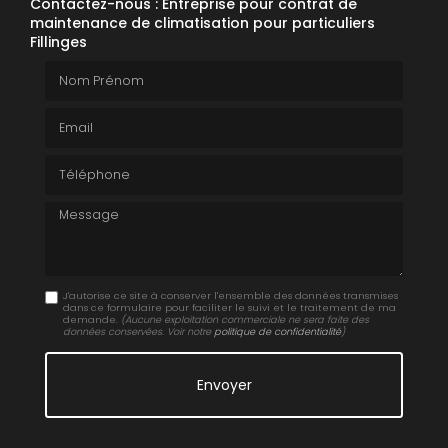
Contactez-nous : Entreprise pour contrat de
maintenance de climatisation pour particuliers
Fillinges
Nom Prénom
Email
Téléphone
Message
J'autorise ce site à conserver l'ensemble des données transmises
dans ce formulaire pour faciliter le suivi et le traitement de ma
demande.
(Aucune exploitation commerciale ne sera faite des
données conservées. Voir notre
politique de confidentialité
)