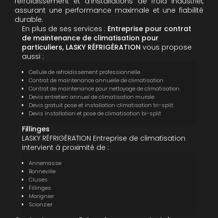
refroidissement et d'installations de froid industriel,
assurant une performance maximale et une fiabilité
durable.
En plus de ses services :
Entreprise pour contrat
de maintenance de climatisation pour
particuliers, LASKY RÉFRIGÉRATION
vous propose
aussi :
Cellule de refroidissement professionnelle
Contrat de maintenance annuelle de climatisation
Contrat de maintenance pour nettoyage de climatisation
Devis entretien annuel de climatisation murale
Devis gratuit pose et installation climatisation tri-split
Devis installation et pose de climatisation bi-split
Fillinges
LASKY RÉFRIGÉRATION Entreprise de climatisation
intervient à proximité de :
Annemasse
Bonneville
Cluses
Fillinges
Marignier
Scionzier