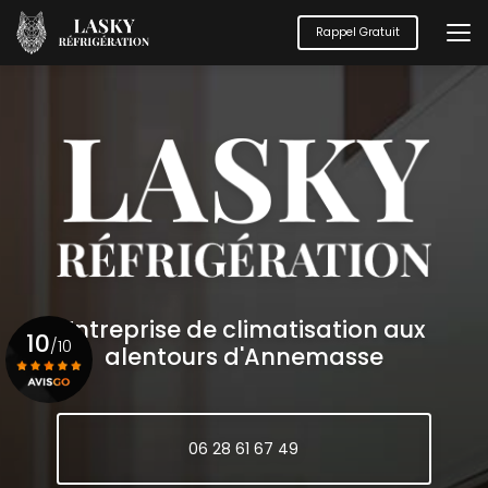
Aller
au
Rappel Gratuit
contenu
principal
Entreprise de climatisation aux
10
/10
alentours d'Annemasse
Voir le certificat
06 28 61 67 49