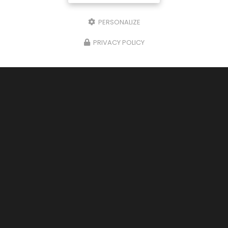
PERSONALIZE
PRIVACY POLICY
16/06/2026
Location de remorque frigorifique à
annemasse
Découvrez notre service de location de
remorque frigorifique à AnnemasseChez
LASKY
RÉFRIGÉRATION
, nous sommes fiers de proposer
un service de
location de remorque…
Toute l'actualité