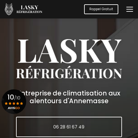
Aller
au
Rappel Gratuit
contenu
principal
Entreprise de climatisation aux
10
/10
alentours d'Annemasse
Voir le certificat
06 28 61 67 49