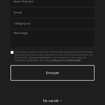
Email
Téléphone
Message
J'autorise ce site à conserver l'ensemble des données transmises
dans ce formulaire pour faciliter le suivi et le traitement de ma
demande.
(Aucune exploitation commerciale ne sera faite des
données conservées. Voir notre
politique de confidentialité
)
En savoir +