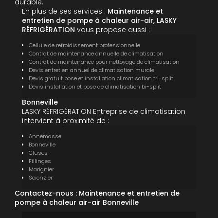
durable.
En plus de ses services :
Maintenance et
entretien de pompe à chaleur air-air, LASKY
RÉFRIGÉRATION
vous propose aussi :
Cellule de refroidissement professionnelle
Contrat de maintenance annuelle de climatisation
Contrat de maintenance pour nettoyage de climatisation
Devis entretien annuel de climatisation murale
Devis gratuit pose et installation climatisation tri-split
Devis installation et pose de climatisation bi-split
Bonneville
LASKY RÉFRIGÉRATION Entreprise de climatisation
intervient à proximité de :
Annemasse
Bonneville
Cluses
Fillinges
Marignier
Scionzier
Contactez-nous : Maintenance et entretien de
pompe à chaleur air-air Bonneville
Nom Prénom