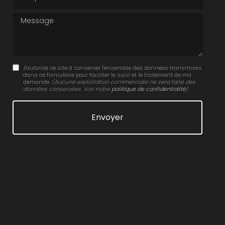
Message
J'autorise ce site à conserver l'ensemble des données transmises
dans ce formulaire pour faciliter le suivi et le traitement de ma
demande.
(Aucune exploitation commerciale ne sera faite des
données conservées. Voir notre
politique de confidentialité
)