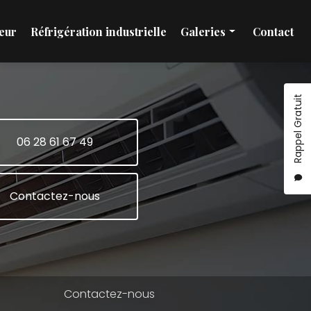
eur
Réfrigération industrielle
Galeries
Contact
Installation et maintenance climatisation
Pompe à chaleur
Rappel Gratuit
Réfrigération industrielle
06 28 61 67 49
Contactez-nous
Contactez-nous