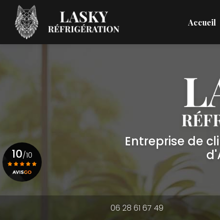
Aller
Navigation principale
au
Accueil
contenu
principal
Entreprise de c
10
d
/10
Voir le certificat
06 28 61 67 49