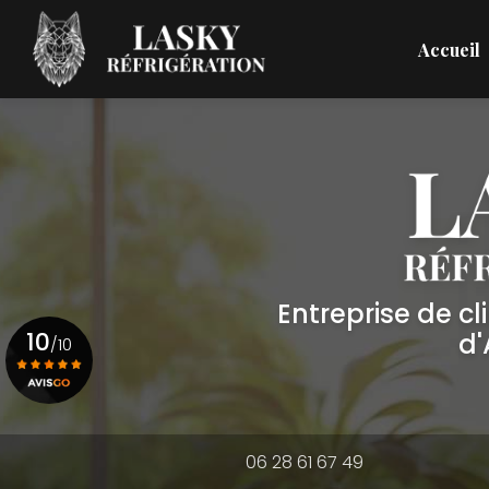
Aller
Navigation principale
au
Accueil
contenu
principal
Entreprise de c
10
d
/10
Voir le certificat
06 28 61 67 49