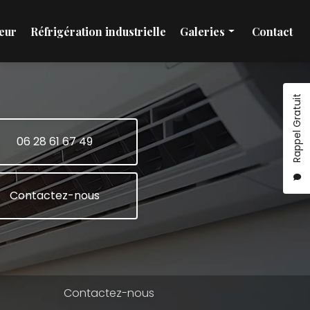
eur
Réfrigération industrielle
Galeries
Contact
Installation et maintenance climatisation
Pompe à chaleur
Rappel Gratuit
Réfrigération industrielle
06 28 61 67 49
Contactez-nous
Contactez-nous