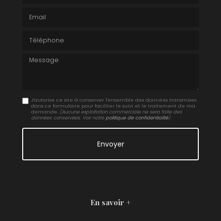
Email
Téléphone
Message
J'autorise ce site à conserver l'ensemble des données transmises
dans ce formulaire pour faciliter le suivi et le traitement de ma
demande.
(Aucune exploitation commerciale ne sera faite des
données conservées. Voir notre
politique de confidentialité
)
En savoir +