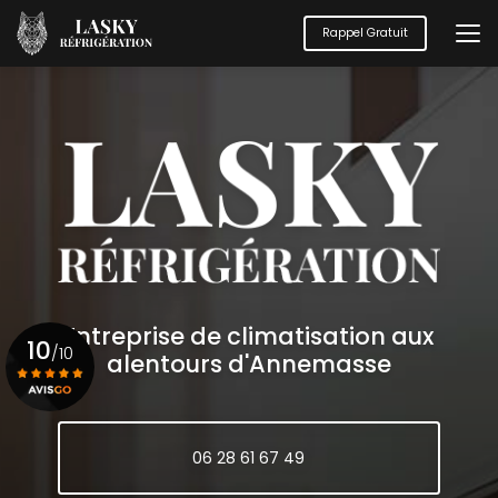
Aller
au
Rappel Gratuit
contenu
principal
Entreprise de climatisation aux
10
/10
alentours d'Annemasse
Voir le certificat
06 28 61 67 49