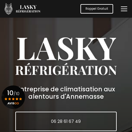
Aller
au
Rappel Gratuit
contenu
principal
Entreprise de climatisation aux
10
/10
alentours d'Annemasse
Voir le certificat
06 28 61 67 49