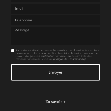
Email
Téléphone
Message
J'autorise ce site à conserver l'ensemble des données transmises
dans ce formulaire pour faciliter le suivi et le traitement de ma
demande.
(Aucune exploitation commerciale ne sera faite des
données conservées. Voir notre
politique de confidentialité
)
En savoir +