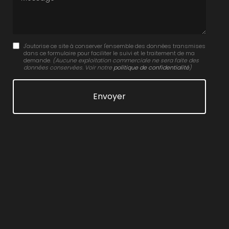
J'autorise ce site à conserver l'ensemble des données transmises
dans ce formulaire pour faciliter le suivi et le traitement de ma
demande.
(Aucune exploitation commerciale ne sera faite des
données conservées. Voir notre
politique de confidentialité
)