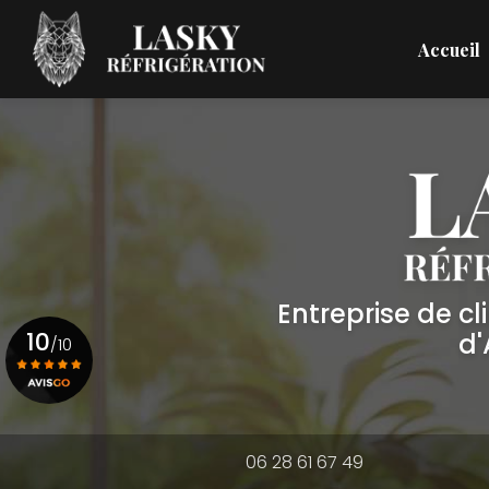
Aller
Navigation principale
au
Accueil
contenu
principal
Entreprise de c
10
d
/10
Voir le certificat
06 28 61 67 49