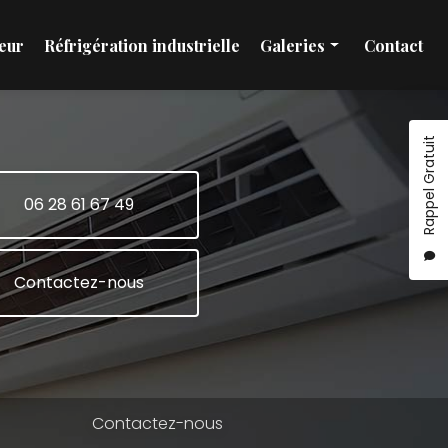
eur
Réfrigération industrielle
Galeries
Contact
Installation et maintenance climatisation
Pompe à chaleur
Rappel Gratuit
Réfrigération industrielle
06 28 61 67 49
Contactez-nous
Contactez-nous