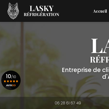
Aller
Navigation principale
au
Accueil
contenu
principal
Entreprise de c
10
d
/10
Voir le certificat
06 28 61 67 49