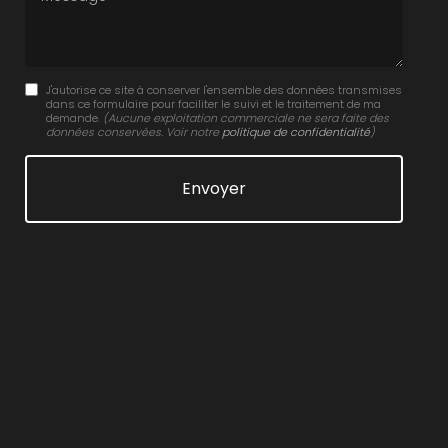
J'autorise ce site à conserver l'ensemble des données transmises
dans ce formulaire pour faciliter le suivi et le traitement de ma
demande.
(Aucune exploitation commerciale ne sera faite des
données conservées. Voir notre
politique de confidentialité
)