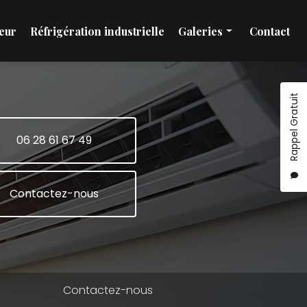
eur
Réfrigération industrielle
Galeries
Contact
Installation et maintenance climatisation
Pompe à chaleur
Rappel Gratuit
Réfrigération industrielle
06 28 61 67 49
Contactez-nous
Contactez-nous