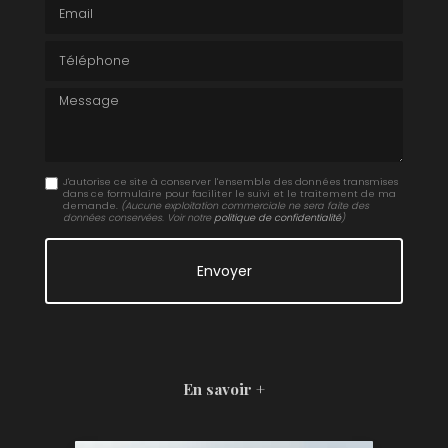
Email
Téléphone
Message
J'autorise ce site à conserver l'ensemble des données transmises
dans ce formulaire pour faciliter le suivi et le traitement de ma
demande.
(Aucune exploitation commerciale ne sera faite des
données conservées. Voir notre
politique de confidentialité
)
En savoir +