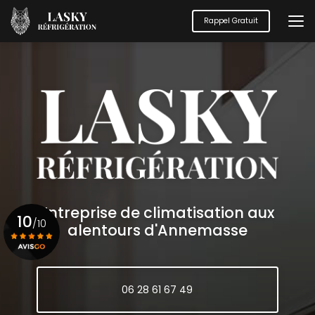
Aller
au
Rappel Gratuit
contenu
principal
Entreprise de climatisation aux
10
/10
alentours d'Annemasse
Voir le certificat
06 28 61 67 49