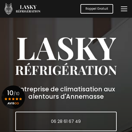
Aller
au
Rappel Gratuit
contenu
principal
Entreprise de climatisation aux
10
/10
alentours d'Annemasse
Voir le certificat
06 28 61 67 49