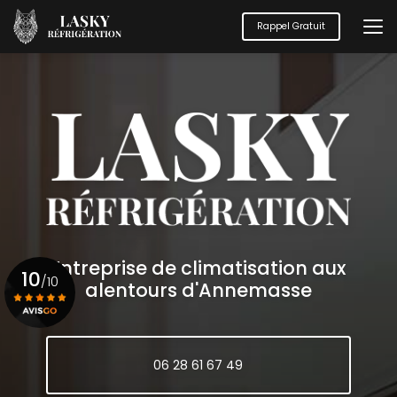
Aller
au
Rappel Gratuit
contenu
principal
Entreprise de climatisation aux
10
/10
alentours d'Annemasse
Voir le certificat
06 28 61 67 49