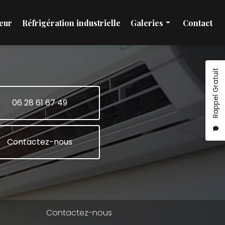
eur
Réfrigération industrielle
Galeries
Contact
Installation et maintenance climatisation
Pompe à chaleur
Rappel Gratuit
Réfrigération industrielle
06 28 61 67 49
Contactez-nous
Contactez-nous