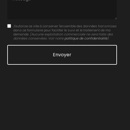
J'autorise ce site à conserver l'ensemble des données transmises
dans ce formulaire pour faciliter le suivi et le traitement de ma
demande.
(Aucune exploitation commerciale ne sera faite des
données conservées. Voir notre
politique de confidentialité
)