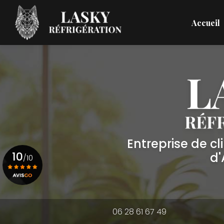
Aller
Navigation principale
au
Accueil
contenu
principal
Entreprise de c
10
d
/10
Voir le certificat
06 28 61 67 49